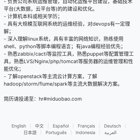
- 负责公司系统运维管理，自动化运维平台建设，基础技术
平台(大数据，云平台等)的的建设和优化。
- 计算机本科或相关学历；
- 具有大规模互联网系统的运维经验，对devops有一定理
解；
- 深入理解linux系统，具有丰富的网络知识，熟练使用
shell、python等脚本编程语言；有java编程经验优先；
- 熟悉zabbix/cacti等监控工具，熟悉puppet等配置管理工
具，熟悉LVS/Nginx/php/tomcat等服务器的运维管理和性
能优化；
- 了解openstack等主流云计算方案，了解
hadoop/storm/flume/spark等主流大数据解决方案。
简历请投递至：hr#miduobao.com
English
|
中文
|
Español
|
Français
|
Deutsch
|
日本語
|
Português
|
Indonesia
|
العربية