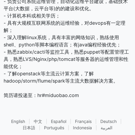
- 负责公司系统运维管理，自动化运维平台建设，基础技术
平台(大数据，云平台等)的的建设和优化。
- 计算机本科或相关学历；
- 具有大规模互联网系统的运维经验，对devops有一定理
解；
- 深入理解linux系统，具有丰富的网络知识，熟练使用
shell、python等脚本编程语言；有java编程经验优先；
- 熟悉zabbix/cacti等监控工具，熟悉puppet等配置管理工
具，熟悉LVS/Nginx/php/tomcat等服务器的运维管理和性
能优化；
- 了解openstack等主流云计算方案，了解
hadoop/storm/flume/spark等主流大数据解决方案。
简历请投递至：hr#miduobao.com
English
|
中文
|
Español
|
Français
|
Deutsch
|
日本語
|
Português
|
Indonesia
|
العربية