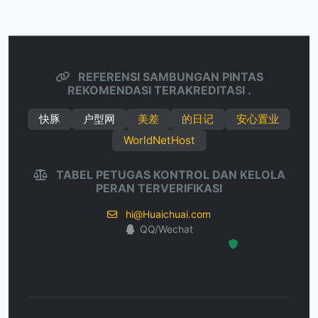
REFERENSI SAMBUNGAN PINTAS
REKOMENDASI TERAKREDITASI .
快豚
户型网
美差
的日记
安心置业
WorldNetHost
TABEL PETUGAS KONTROL DAN KELOLA
PERAN TERVERIFIKASI
hi@Huaichuai.com
QQ/Wechat
Hosted Protected Environment