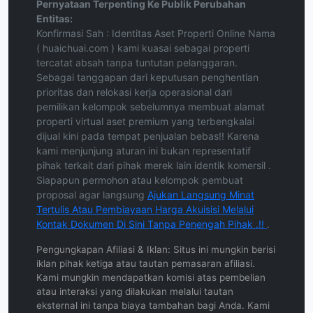
Pernyataan Terpenting Ke Publik Perubahan
Entitas:
Konfirmasi Sah : Identitas Aset Properti Online Nama
( huaichuai.com ) kami kuasai sebagai properti
tercatat absah tanpa tuntutan pelanggaran.
Sebagai tanggapan dari keputusan penghentian
prioritas dan relokasi kerja operasional dari
pemilikan kelompok sebelumnya membuat alamat
properti virtual aset premium yang terbengkalai
dijual kini pada tempat penjualan bebas!! Karena
kami menjunjung aturan ini bukan representatif
pihak terkait dari pihak merek lain identik komersil .
Siapapun permohon atau kelompok pembuat
proposal agar langsung
Ajukan Langsung Minat
Tertulis Atau Pembiayaan Harga Akuisisi Melalui
Kontak Dokumen Di Sini Tanpa Penengah Pihak .!!
.
Pengungkapan Afiliasi & Iklan: Situs ini mungkin berisi
iklan pihak ketiga atau tautan pemasaran afiliasi.
Kami mungkin mendapatkan komisi atas pembelian
atau interaksi yang dilakukan melalui tautan
eksternal ini tanpa biaya tambahan bagi Anda. Kami