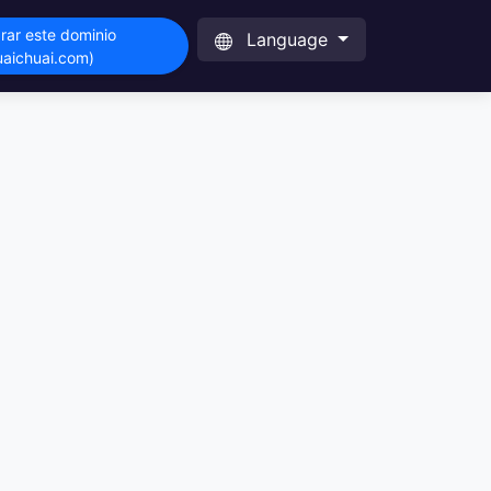
ar este dominio
Language
uaichuai.com)