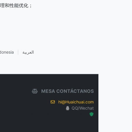
运维管理和性能优化；
donesia
|
العربية
MESA CONTÁCTANOS
hi@Huaichuai.com
QQ/Wechat
Hosted Protected Environment