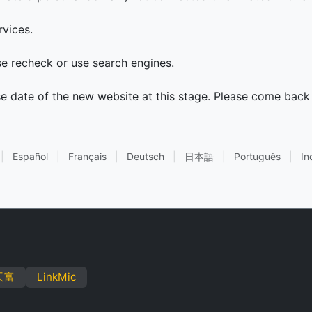
rvices.
ase recheck or use search engines.
se date of the new website at this stage. Please come back 
|
Español
|
Français
|
Deutsch
|
日本語
|
Português
|
In
天富
LinkMic