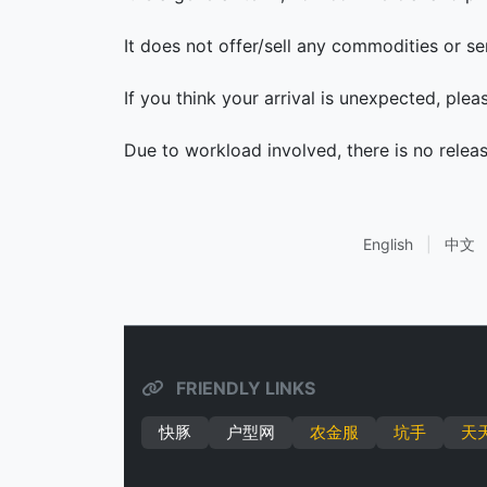
It does not offer/sell any commodities or se
If you think your arrival is unexpected, ple
Due to workload involved, there is no relea
English
|
中文
FRIENDLY LINKS
快豚
户型网
农金服
坑手
天