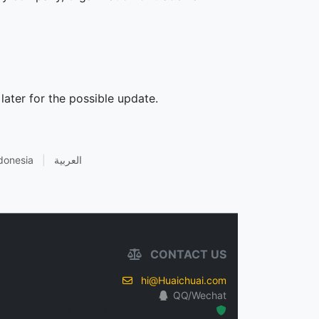
later for the possible update.
donesia
|
العربية
CONTACT US
hi@Huaichuai.com
QQ/Wechat
Hosted Protected Environment