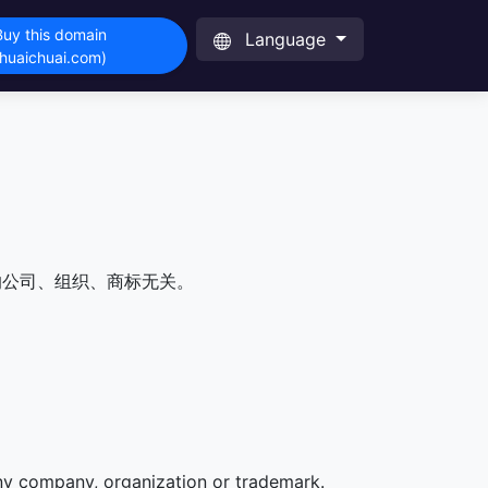
Buy this domain
Language
(huaichuai.com)
的公司、组织、商标无关。
any company, organization or trademark.