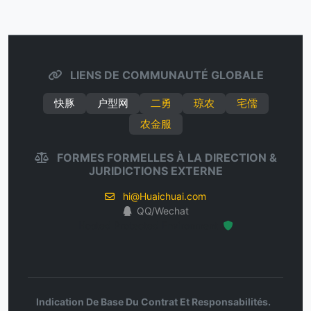
LIENS DE COMMUNAUTÉ GLOBALE
快豚
户型网
二勇
琼农
宅儒
农金服
FORMES FORMELLES À LA DIRECTION &
JURIDICTIONS EXTERNE
hi@Huaichuai.com
QQ/Wechat
Hosted Protected Environment
Indication De Base Du Contrat Et Responsabilités.