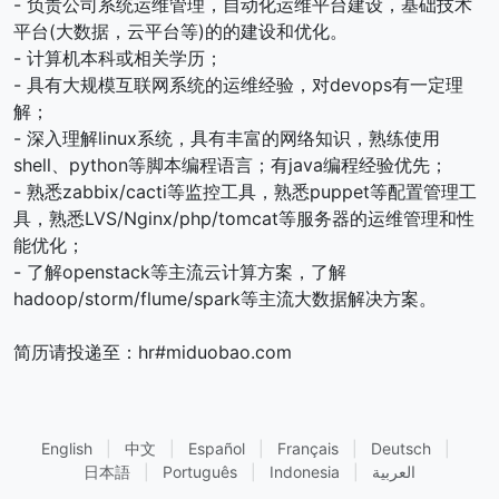
- 负责公司系统运维管理，自动化运维平台建设，基础技术
平台(大数据，云平台等)的的建设和优化。
- 计算机本科或相关学历；
- 具有大规模互联网系统的运维经验，对devops有一定理
解；
- 深入理解linux系统，具有丰富的网络知识，熟练使用
shell、python等脚本编程语言；有java编程经验优先；
- 熟悉zabbix/cacti等监控工具，熟悉puppet等配置管理工
具，熟悉LVS/Nginx/php/tomcat等服务器的运维管理和性
能优化；
- 了解openstack等主流云计算方案，了解
hadoop/storm/flume/spark等主流大数据解决方案。
简历请投递至：hr#miduobao.com
English
|
中文
|
Español
|
Français
|
Deutsch
|
日本語
|
Português
|
Indonesia
|
العربية