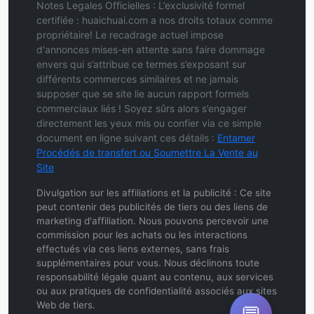
Notes Legales Officielles : L’exclusivité formel
certifiée : huaichuai.com a nos droits totaux comme
propriétaire! Le recadrage actuel impose
d'annonces mises-en attente sans faire dommage
envers qui s’attribue ce termes s’exposant sur
différents commerces similaires et ne jamais
supposer que se site lie aucun rapport formels
commerciaux liés ! Soyez sûrs alors s’engager
directement les yeux mis ou confier via ce simple
document en ligne suivant ces détails :
Entamer
Procédés de transfert ou Soumettre La Vente au
Site
Divulgation sur les affiliations et la publicité : Ce site
peut contenir des publicités de tiers ou des liens de
marketing d'affiliation. Nous pouvons percevoir une
commission pour les achats ou les interactions
effectués via ces liens externes, sans frais
supplémentaires pour vous. Nous déclinons toute
responsabilité légale quant au contenu, aux services
ou aux pratiques de confidentialité associés aux sites
Web de tiers.